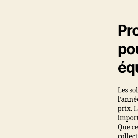
Pro
po
éq
Les so
l’anné
prix. 
import
Que ce
collec