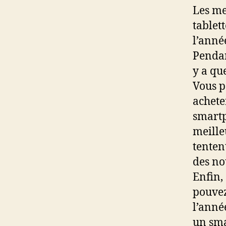
Les me
tablet
l’anné
Pendan
y a qu
Vous p
achete
smartp
meille
tenten
des no
Enfin,
pouvez
l’anné
un sma