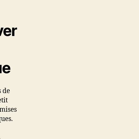
ver
ue
s de
tit
emises
ques.
s