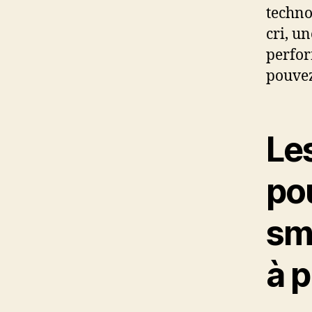
techno
cri, u
perfor
pouvez
Le
po
sm
à p