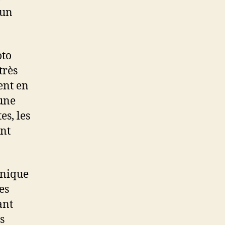
 un
oto
très
ent en
 une
es, les
ont
onique
es
ant
s