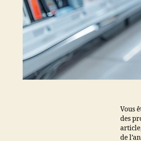
Vous ê
des pr
articl
de l’a