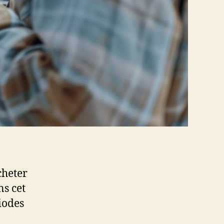
cheter
ns cet
riodes