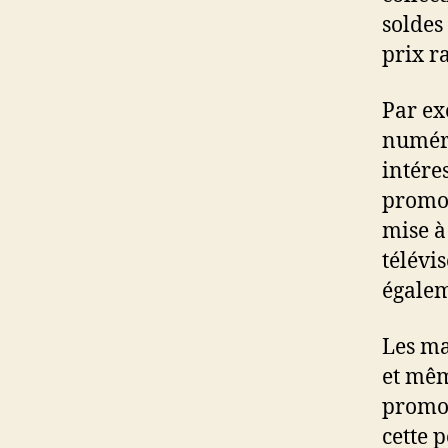
soldes 
prix r
Par ex
numéri
intére
promot
mise à
télévi
égalem
Les ma
et mêm
promot
cette 