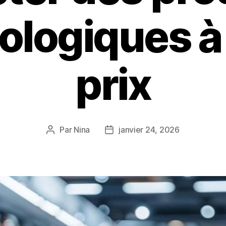
ologiques à 
prix
Par
Nina
janvier 24, 2026
Auteur
Date
de
de
l’article
l’article