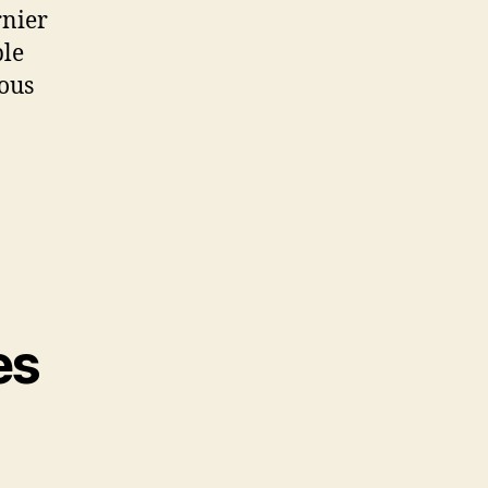
rnier
ble
vous
es