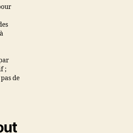
pour
des
 à
par
f ;
 pas de
out