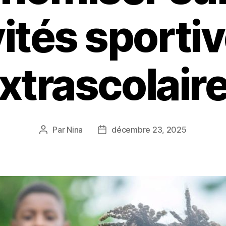
vités sportiv
xtrascolair
Par
Nina
décembre 23, 2025
Auteur
Date
de
de
l’article
l’article