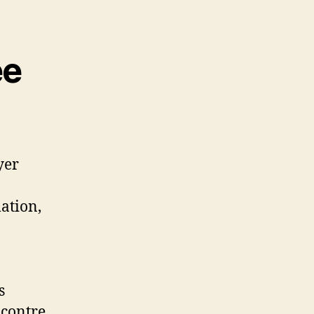
ée
yer
mation,
s
 contre