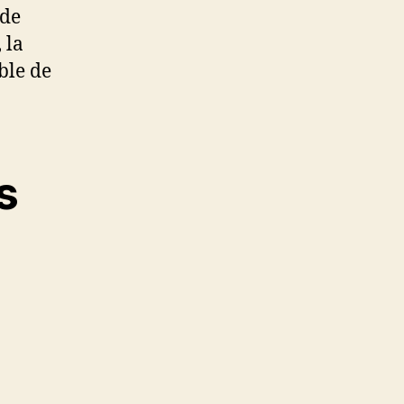
 de
 la
ible de
s