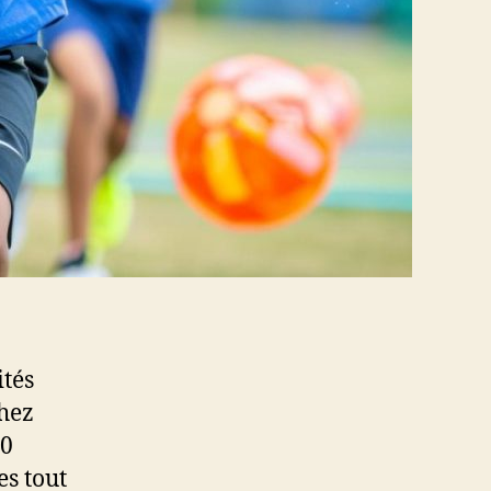
ités
chez
10
es tout