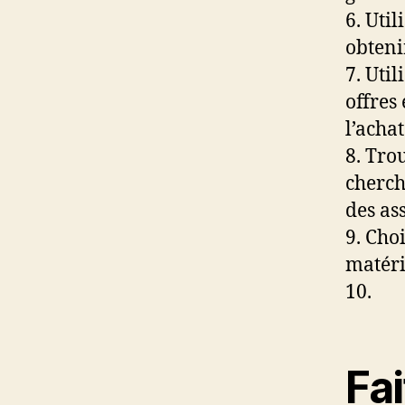
6. Uti
obteni
7. Uti
offres
l’achat
8. Tro
cherch
des as
9. Cho
matéri
10.
Fa