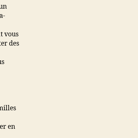
 un
a-
nt vous
ter des
us
milles
ter en