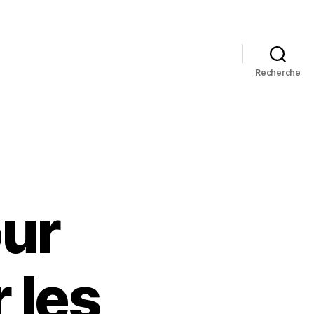
Recherche
our
 les