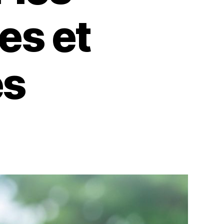
es et
es