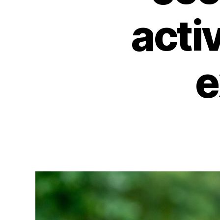
acti
e