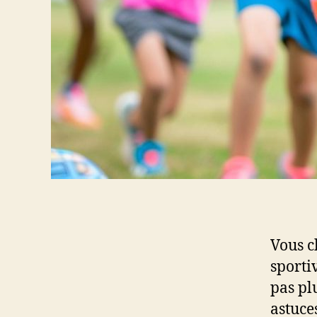
Vous c
sporti
pas plu
astuce