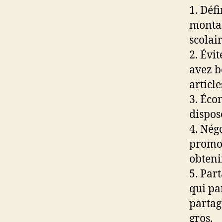
1. Déf
montan
scolair
2. Évit
avez b
article
3. Éco
dispos
4. Négo
promot
obteni
5. Part
qui pa
partag
gros.