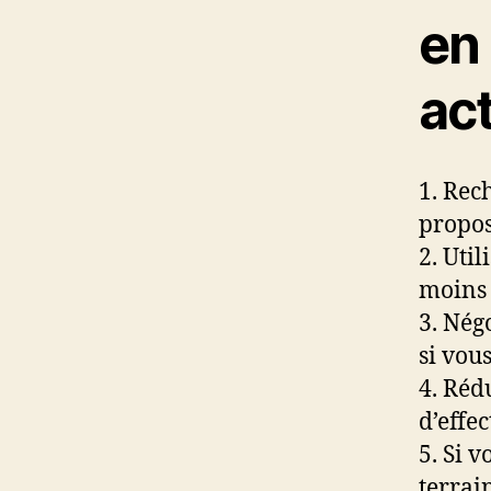
en 
act
1. Rec
propos
2. Uti
moins 
3. Nég
si vou
4. Réd
d’effe
5. Si 
terrai