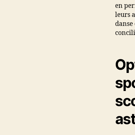
en per
leurs a
danse o
concil
Op
spo
sco
as