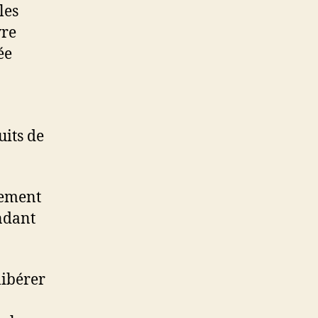
les
vre
ée
uits de
tement
ndant
libérer