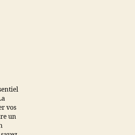
sentiel
La
er vos
ire un
n
 savez