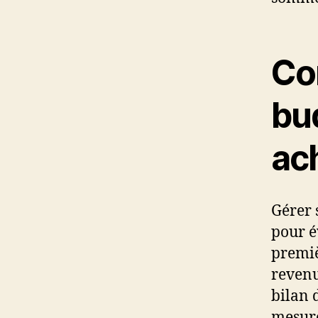
Co
bu
ac
Gérer 
pour é
premiè
revenu
bilan 
mesure