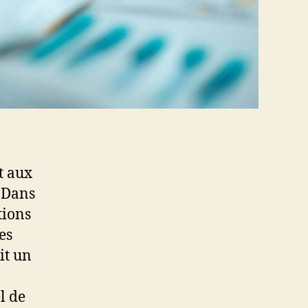
t aux
! Dans
tions
es
it un
l de