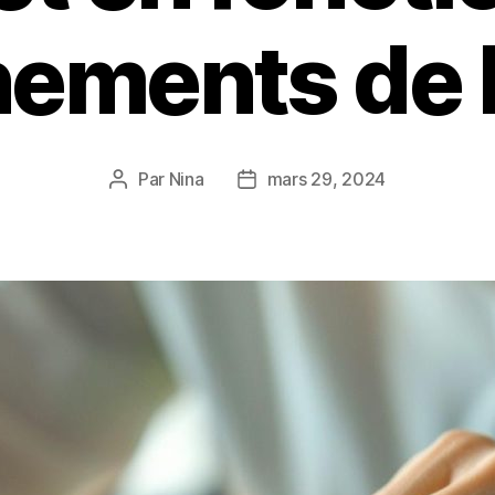
ements de l
Par
Nina
mars 29, 2024
Auteur
Date
de
de
l’article
l’article