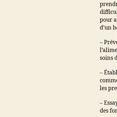
prendr
difficu
pour a
d’un b
– Prév
l’alim
soins 
– Étab
commen
les pr
– Essa
des fo