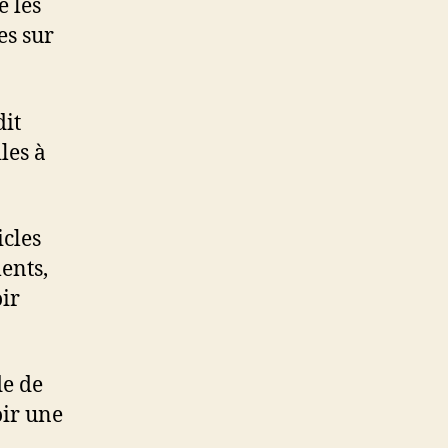
e les
es sur
dit
les à
icles
ents,
ir
de de
oir une