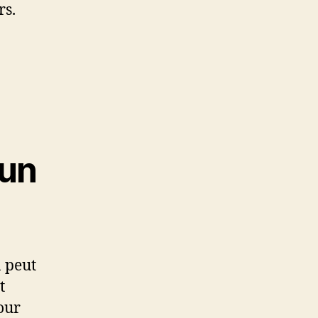
rs.
’un
 peut
t
our