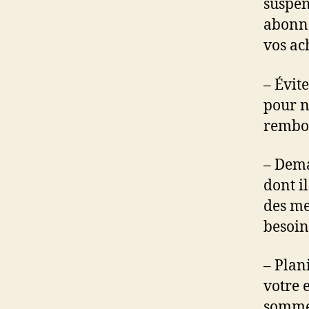
suspen
abonne
vos ac
– Évit
pour n
rembou
– Dema
dont i
des me
besoin
– Plan
votre 
somme 