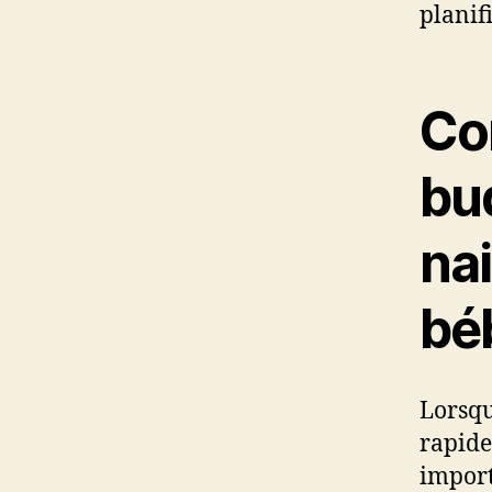
planif
Co
bu
nai
bé
Lorsqu
rapide
import