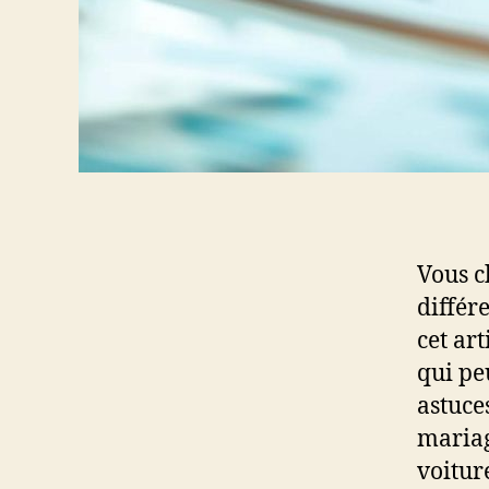
Vous c
différ
cet art
qui pe
astuce
mariag
voitur