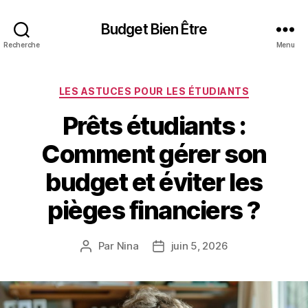
Budget Bien Être
Recherche
Menu
Catégories
LES ASTUCES POUR LES ÉTUDIANTS
Prêts étudiants :
Comment gérer son
budget et éviter les
pièges financiers ?
Par
Nina
juin 5, 2026
Auteur
Date
de
de
l’article
l’article