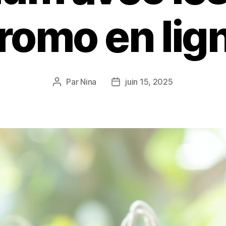
romo en lig
Par
Nina
juin 15, 2025
Auteur
Date
de
de
l’article
l’article