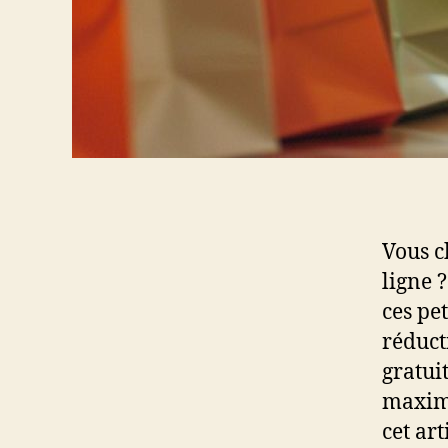
Vous c
ligne 
ces pe
réduct
gratui
maximi
cet ar