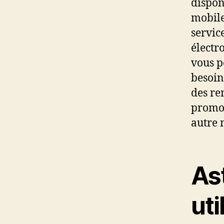
dispon
mobile
service
électro
vous p
besoin
des re
promo 
autre 
As
uti