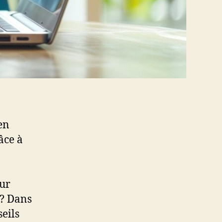
en
âce à
our
 ? Dans
seils