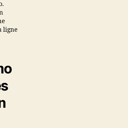
o.
en
ne
 ligne
mo
es
n