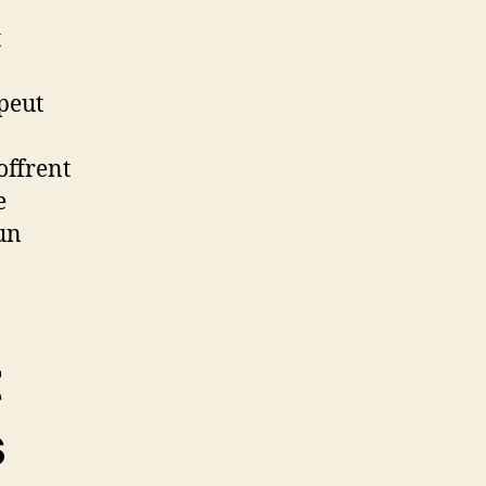
t
 peut
offrent
e
un
t
s