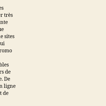
es
r très
ente
ue
e sites
qui
promo
bles
rs de
e. De
n ligne
t de