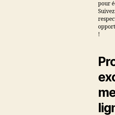
pour é
Suivez
respec
opport
!
Pr
exc
me
lig