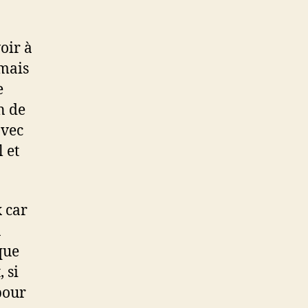
oir à
 mais
e
n de
avec
 et
 car
n
que
 si
pour