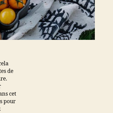
cela
tes de
re.
r
ans cet
es pour
z