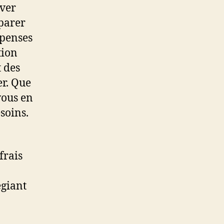
uver
parer
épenses
tion
t des
er. Que
vous en
soins.
frais
égiant