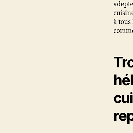
adepte
cuisin
à tous
comme
Tr
hé
cu
re