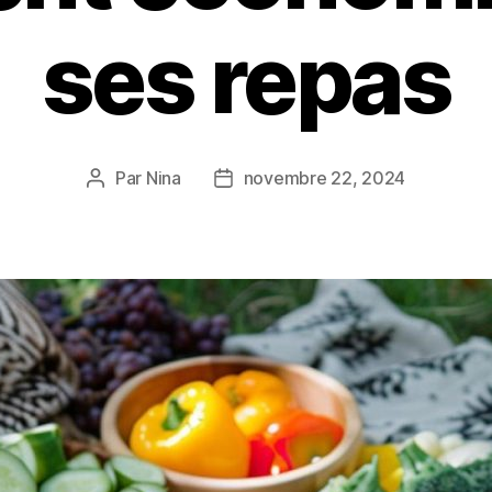
ses repas
Par
Nina
novembre 22, 2024
Auteur
Date
de
de
l’article
l’article