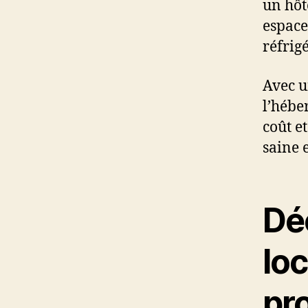
un hôt
espace
réfrig
Avec u
l’hébe
coût e
saine 
Dé
lo
pro