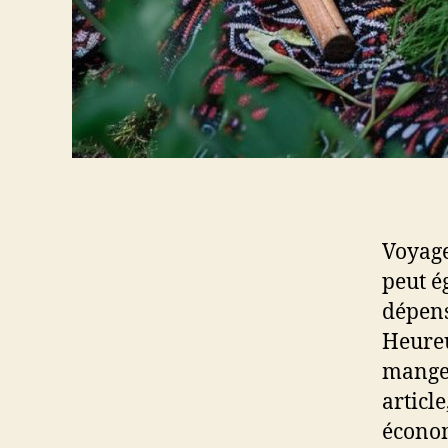
Voyage
peut é
dépens
Heureu
manger
articl
économ