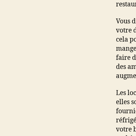
restau
Vous d
votre 
cela p
manger
faire 
des am
augmen
Les lo
elles 
fourni
réfrig
votre 