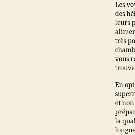
Les vo
des hé
leurs 
alimen
très p
chambr
vous r
trouve
En opt
superm
et non
prépar
la qual
longues