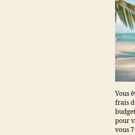
Vous ê
frais 
budget
pour v
vous 7