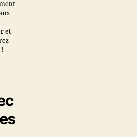
ement
dans
r et
rez-
 !
ec
ges