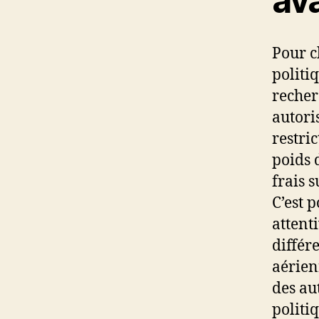
av
Pour c
politi
recherc
autori
restri
poids 
frais 
C’est 
attent
différ
aérien
des au
politi