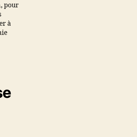
n, pour
s
er à
nie
se