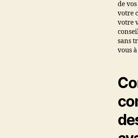
de vos
votre 
votre v
consei
sans t
vous à
Co
co
de