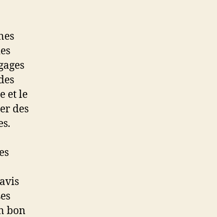
nes
des
agages
des
 et le
er des
es.
es
 avis
ses
un bon