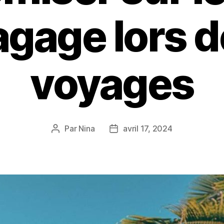
agage lors d
voyages
Par
Nina
avril 17, 2024
Auteur
Date
de
de
l’article
l’article