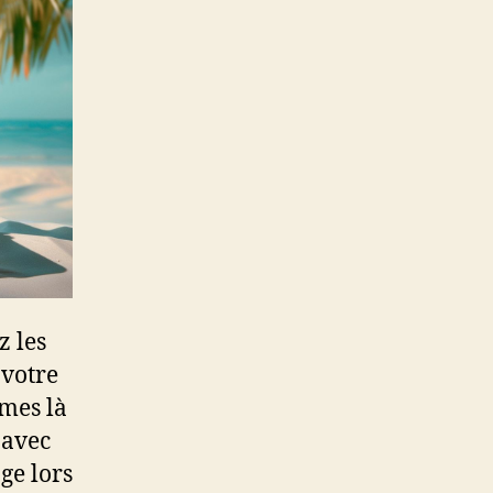
z les
 votre
mmes là
 avec
ge lors