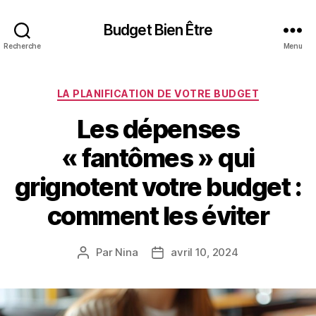
Budget Bien Être
Recherche
Menu
Catégories
LA PLANIFICATION DE VOTRE BUDGET
Les dépenses
« fantômes » qui
grignotent votre budget :
comment les éviter
Par
Nina
avril 10, 2024
Auteur
Date
de
de
l’article
l’article