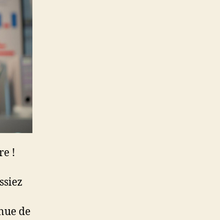
re !
ssiez
enue de