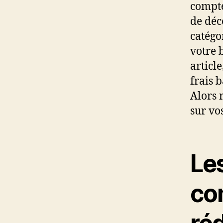
compte
de déc
catégo
votre 
articl
frais 
Alors 
sur vo
Les
co