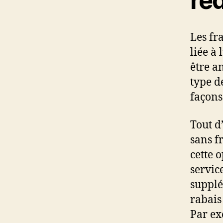
réd
Les fr
liée à
être a
type d
façons
Tout d
sans f
cette o
servic
supplé
rabais
Par ex