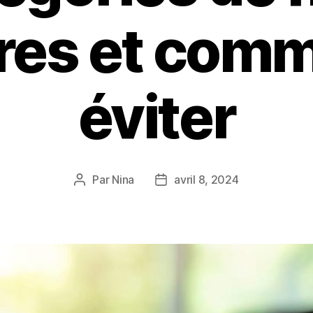
res et comm
éviter
Par
Nina
avril 8, 2024
Auteur
Date
de
de
l’article
l’article