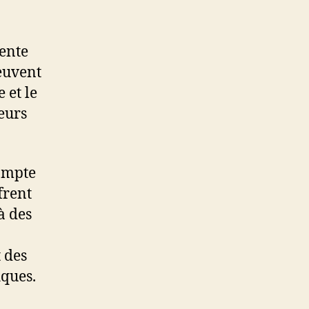
rente
peuvent
 et le
eurs
compte
frent
 à des
 des
iques.