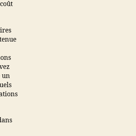
 coût
ires
 tenue
ions
uvez
e un
uels
ations
dans