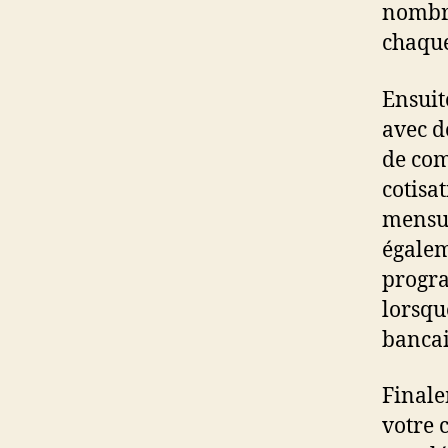
nombre
chaque
Ensuit
avec d
de com
cotisa
mensue
égalem
progra
lorsqu
bancai
Finale
votre 