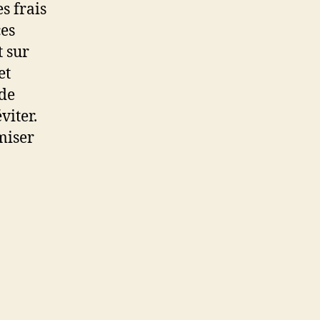
s frais
ces
t sur
et
 de
viter.
miser