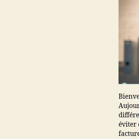
Bienve
Aujour
différ
éviter
factur