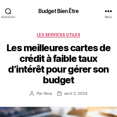
Budget Bien Être
Recherche
Menu
Catégories
LES SERVICES UTILES
Les meilleures cartes de
crédit à faible taux
d’intérêt pour gérer son
budget
Par
Nina
avril 3, 2024
Auteur
Date
de
de
l’article
l’article