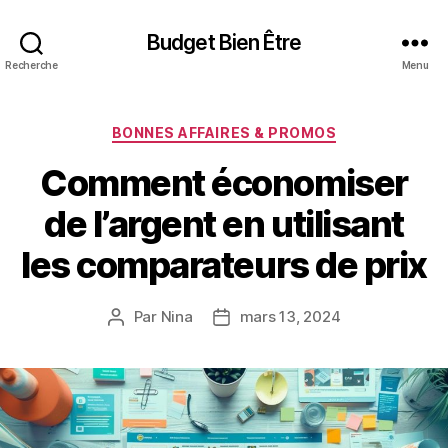
Budget Bien Être
Recherche
Menu
Catégories
BONNES AFFAIRES & PROMOS
Comment économiser
de l’argent en utilisant
les comparateurs de prix
Par
Nina
mars 13, 2024
Auteur
Date
de
de
l’article
l’article